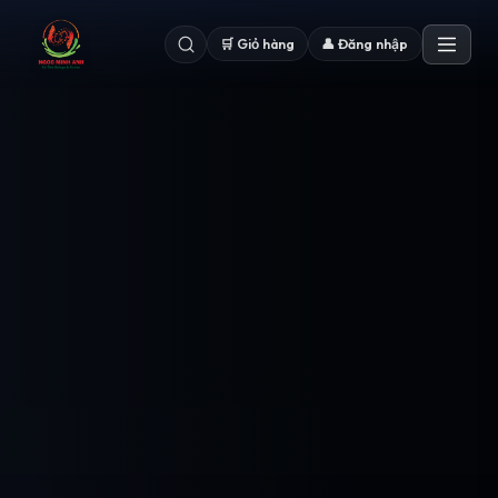
🛒 Giỏ hàng
👤 Đăng nhập