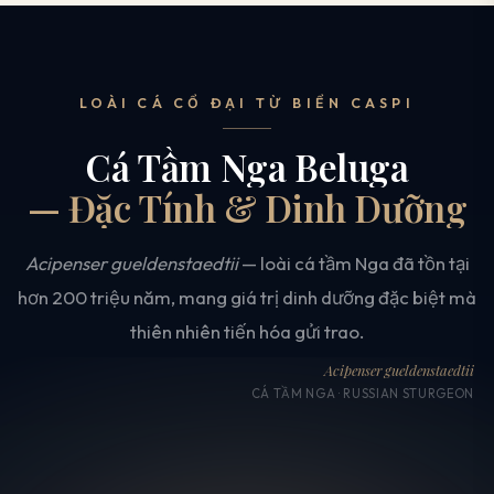
LOÀI CÁ CỔ ĐẠI TỪ BIỂN CASPI
Cá Tầm Nga Beluga
— Đặc Tính & Dinh Dưỡng
Acipenser gueldenstaedtii
— loài cá tầm Nga đã tồn tại
hơn 200 triệu năm, mang giá trị dinh dưỡng đặc biệt mà
thiên nhiên tiến hóa gửi trao.
Acipenser gueldenstaedtii
CÁ TẦM NGA · RUSSIAN STURGEON