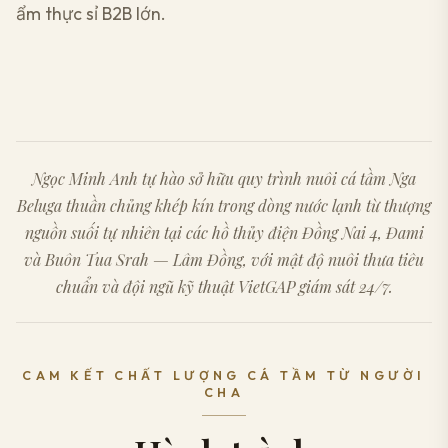
ẩm thực sỉ B2B lớn.
Ngọc Minh Anh tự hào sở hữu quy trình nuôi cá tầm Nga
Beluga thuần chủng khép kín trong dòng nước lạnh từ thượng
nguồn suối tự nhiên tại các hồ thủy điện Đồng Nai 4, Đami
và Buôn Tua Srah — Lâm Đồng, với mật độ nuôi thưa tiêu
chuẩn và đội ngũ kỹ thuật VietGAP giám sát 24/7.
CAM KẾT CHẤT LƯỢNG CÁ TẦM TỪ NGƯỜI
CHA