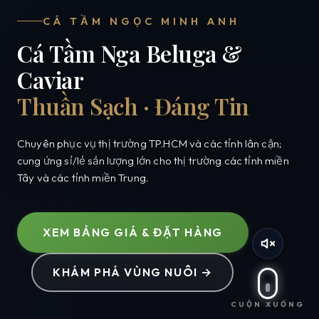
CÁ TẦM NGỌC MINH ANH
Cá Tầm Nga Beluga &
Caviar
Thuần Sạch · Đáng Tin
Chuyên phục vụ thị trường TP.HCM và các tỉnh lân cận;
cung ứng sỉ/lẻ sản lượng lớn cho thị trường các tỉnh miền
Tây và các tỉnh miền Trung.
XEM BẢNG GIÁ & ĐẶT HÀNG
KHÁM PHÁ VÙNG NUÔI →