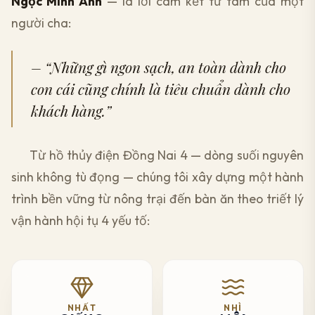
Ngọc Minh Anh
— là lời cam kết từ tâm của một
người cha:
– “Những gì ngon sạch, an toàn dành cho
con cái cũng chính là tiêu chuẩn dành cho
khách hàng.”
Từ hồ thủy điện Đồng Nai 4 — dòng suối nguyên
sinh không tù đọng — chúng tôi xây dựng một hành
trình bền vững từ nông trại đến bàn ăn theo triết lý
vận hành hội tụ 4 yếu tố:
NHẤT
NHÌ