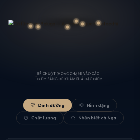
HOTLINE
0986 480 256
RÊ CHUỘT (HOẶC CHẠM) VÀO CÁC
ĐIỂM SÁNG ĐỂ KHÁM PHÁ ĐẶC ĐIỂM
MESSENGER
Chat ngay
ZALO
Dinh dưỡng
Hình dạng
Z
Nhắn tin
Chất lượng
Nhận biết cá Nga