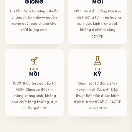
GIỐNG
MÔI
Cá tầm Nga & Beluga thuần
Hồ thủy điện Đồng Nai 4 —
chủng nhập khẩu — nguồn
môi trường tự nhiên hoang
gene quý, bảo chứng cho
sơ, nước lạnh trong vắt,
chất lượng cao.
không ô nhiễm công
nghiệp.
TAM
TỨ
MỒI
KỸ
100% thức ăn cao cấp từ
Giám sát tự động 24/7
ADM Chicago (Mỹ) —
(oxy, nhiệt độ, pH) & kỹ
không kháng sinh, không
thuật tiên tiến được kiểm
hoá chất tăng trưởng, đạt
định bởi VietGAP & HACCP
chuẩn quốc tế.
Codex 2020.